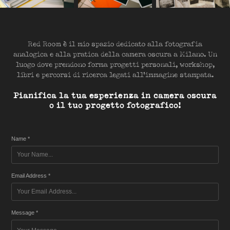
Red Room è il mio spazio dedicato alla fotografia
analogica e alla pratica della camera oscura a Milano. Un
luogo dove prendono forma progetti personali, workshop,
libri e percorsi di ricerca legati all'immagine stampata.
Pianifica la tua esperienza in camera oscura
o il tuo progetto fotografico!
Name *
Email Address *
Message *