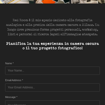
Red Room è il mio spazio dedicato alla fotografia
analogica e alla pratica della camera oscura a Milano. Un
luogo dove prendono forma progetti personali, workshop,
libri e percorsi di ricerca legati all'immagine stampata.
Pianifica la tua esperienza in camera oscura
o il tuo progetto fotografico!
Name *
Email Address *
Message *