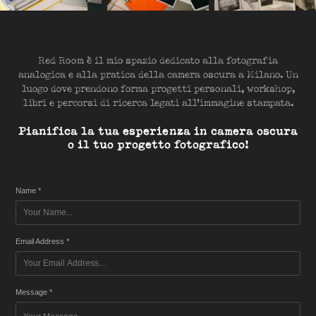
Red Room è il mio spazio dedicato alla fotografia
analogica e alla pratica della camera oscura a Milano. Un
luogo dove prendono forma progetti personali, workshop,
libri e percorsi di ricerca legati all'immagine stampata.
Pianifica la tua esperienza in camera oscura
o il tuo progetto fotografico!
Name *
Email Address *
Message *