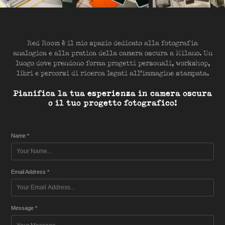
Red Room è il mio spazio dedicato alla fotografia
analogica e alla pratica della camera oscura a Milano. Un
luogo dove prendono forma progetti personali, workshop,
libri e percorsi di ricerca legati all'immagine stampata.
Pianifica la tua esperienza in camera oscura
o il tuo progetto fotografico!
Name *
Email Address *
Message *