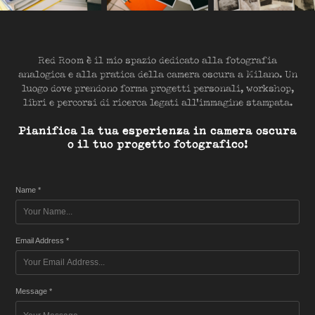
Red Room è il mio spazio dedicato alla fotografia
analogica e alla pratica della camera oscura a Milano. Un
luogo dove prendono forma progetti personali, workshop,
libri e percorsi di ricerca legati all'immagine stampata.
Pianifica la tua esperienza in camera oscura
o il tuo progetto fotografico!
Name *
Email Address *
Message *